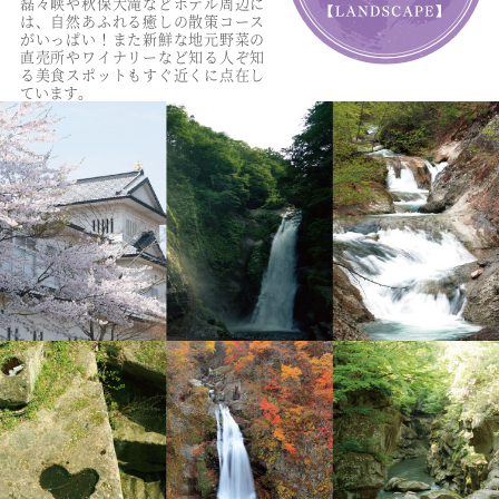
磊々峡や秋保大滝などホテル周辺に
は、自然あふれる癒しの散策コース
がいっぱい！また新鮮な地元野菜の
直売所やワイナリーなど知る人ぞ知
る美食スポットもすぐ近くに点在し
ています。