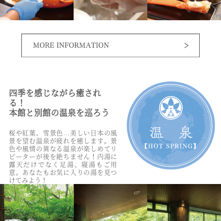
四季を感じながら癒され
る！
本館と別館の温泉を巡ろう
桜や紅葉、雪景色…美しい日本の風
景を望む温泉が疲れを癒します。景
色や風情の異なる温泉が楽しめてリ
ピーターが後を絶ちません！内湯に
露天だけでなく足湯、寝湯もご用
意。あなたもお気に入りの湯を見つ
けてみよう！