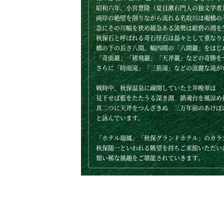
昭和六年、小宮豊隆（夏目漱石門人の独文学者
両岸の絶壁を削りながら流れる名取川は覗橋の
急にその川幅を狭め緩急ある流勢は紺碧の淵を
秋保石と呼ばれる奇石怪石は磊々として重なり
橋の下の長さ八間、幅四間の「八間巖」をはじ
「奇面巖」「猪飛巖」「天斧巖」などの奇勝を
さらに「時雨滝」「三筋滝」などの流麗な滝が
戦時中、秋保温泉に疎開していた土井晩翠は
見下せば藍をたたうる深き淵 鎮魂台を風涼め
真二つに天斧をつんざきぬ 三万年前のあけぼ
と詠んでいます。
「ホテル瑞鳳」「秋保グランドホテル」のカラ
秋保随一といわれる眺望を持ちご来館いただい
類い稀な風趣をご堪能されていきます。