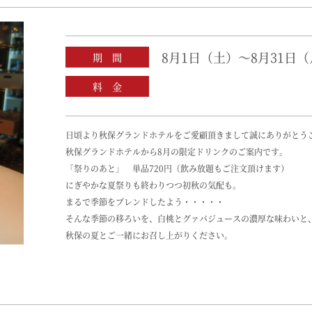
8月1日（土）～8月31日
期 間
料 金
日頃より秋保グランドホテルをご愛顧頂きまして誠にありがとう
秋保グランドホテルから8月の限定ドリンクのご案内です。
「祭りのあと」 単品720円（飲み放題もご注文頂けます）
にぎやかな夏祭りも終わりつつ初秋の気配も。
まるで季節をブレンドしたよう・・・・・
そんな季節の移ろいを、白桃とグァバジュースの濃厚な味わいと
秋保の夏とご一緒にお召し上がりください。