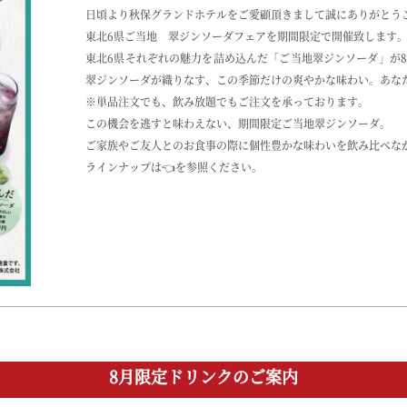
日頃より秋保グランドホテルをご愛顧頂きまして誠にありがとう
東北6県ご当地 翠ジンソーダフェアを期間限定で開催致します
東北6県それぞれの魅力を詰め込んだ「ご当地翠ジンソーダ」が
翠ジンソーダが織りなす、この季節だけの爽やかな味わい。あな
※単品注文でも、飲み放題でもご注文を承っております。
この機会を逃すと味わえない、期間限定ご当地翠ジンソーダ。
ご家族やご友人とのお食事の際に個性豊かな味わいを飲み比べな
ラインナップは👈を参照ください。
8月限定ドリンクのご案内