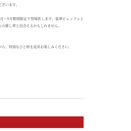
ございます。
。
8月～9月期間限定で登場致します。豪華ビュッフェと
たの推し翠と出会えるかもしれません。
がら、特別なひと時を是非お楽しみください。