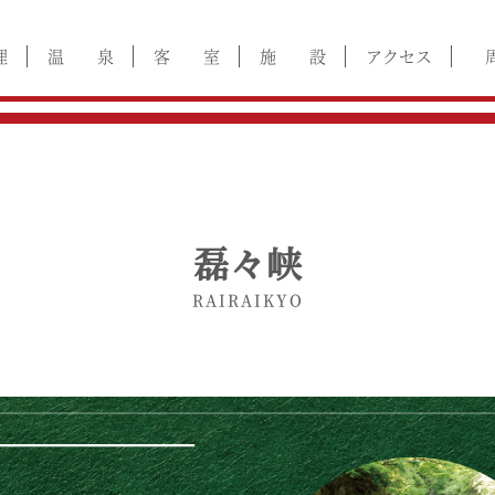
理
温 泉
客 室
施 設
アクセス
磊々峡
RAIRAIKYO
――――――