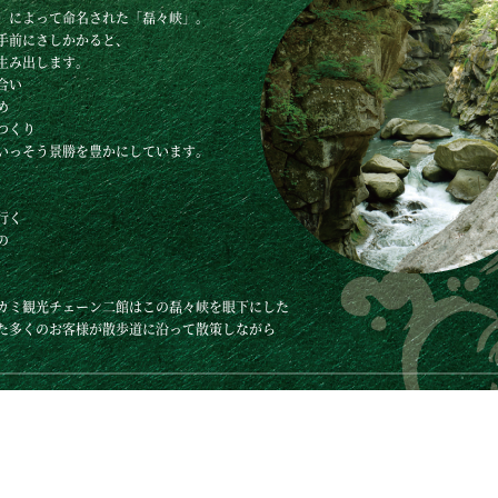
）によって命名された「磊々峡」。
手前にさしかかると、
生み出します。
合い
め
つくり
いっそう景勝を豊かにしています。
行く
の
カミ観光チェーン二館はこの磊々峡を眼下にした
た多くのお客様が散歩道に沿って散策しながら