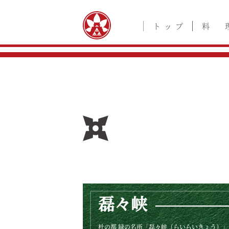
トッ
プ
料 
磊々峡
――――
杜の都 緑の名所「磊々峡（らいらいきょう）」